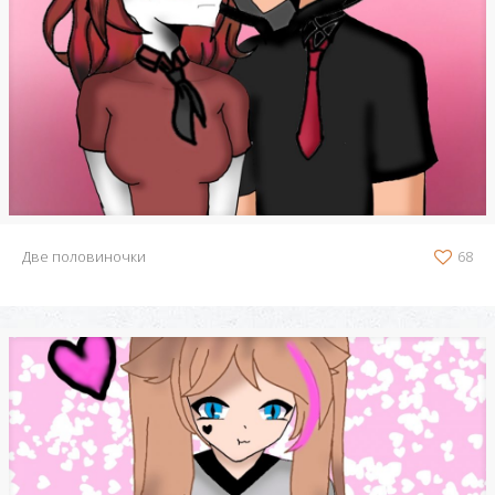
Две половиночки
68