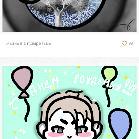
Жызнь в в пузыре тьмы
98